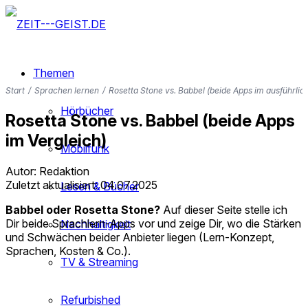
Themen
Start
/
Sprachen lernen
/
Rosetta Stone vs. Babbel (beide Apps im ausführlic
Hörbücher
Rosetta Stone vs. Babbel (beide Apps
im Vergleich)
Mobilfunk
Autor: Redaktion
Zuletzt aktualisiert: 04.07.2025
Lesen & Bücher
Babbel oder Rosetta Stone?
Auf dieser Seite stelle ich
Dir beide Sprachlern-Apps vor und zeige Dir, wo die Stärken
Nachhaltigkeit
und Schwächen beider Anbieter liegen (Lern-Konzept,
Sprachen, Kosten & Co.).
TV & Streaming
Babbel
Rosetta Stone
kostenlos testen*
kostenlos testen*
Refurbished