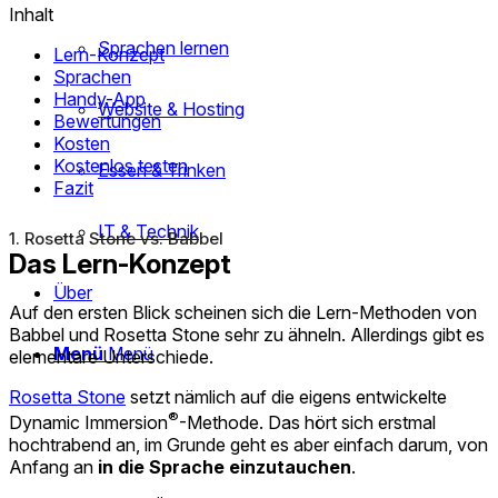
Inhalt
Sprachen lernen
Lern-Konzept
Sprachen
Handy-App
Website & Hosting
Bewertungen
Kosten
Kostenlos testen
Essen & Trinken
Fazit
IT & Technik
1. Rosetta Stone vs. Babbel
Das Lern-Konzept
Über
Auf den ersten Blick scheinen sich die Lern-Methoden von
Babbel und Rosetta Stone sehr zu ähneln. Allerdings gibt es
Menü
Menü
elementare Unterschiede.
Rosetta Stone
setzt nämlich auf die eigens entwickelte
®
Dynamic Immersion
-Methode. Das hört sich erstmal
hochtrabend an, im Grunde geht es aber einfach darum, von
Anfang an
in die Sprache einzutauchen
.