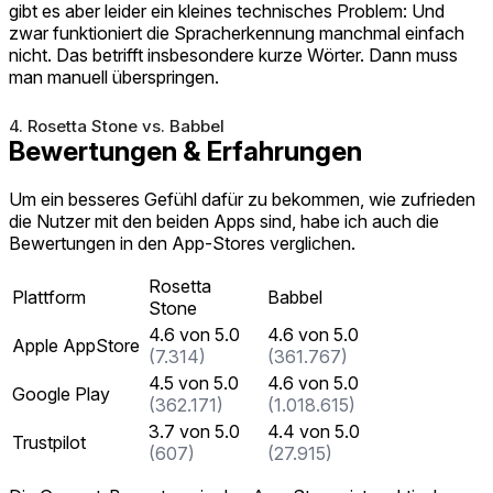
gibt es aber leider ein kleines technisches Problem: Und
zwar funktioniert die Spracherkennung manchmal einfach
nicht. Das betrifft insbesondere kurze Wörter. Dann muss
man manuell überspringen.
4. Rosetta Stone vs. Babbel
Bewertungen & Erfahrungen
Um ein besseres Gefühl dafür zu bekommen, wie zufrieden
die Nutzer mit den beiden Apps sind, habe ich auch die
Bewertungen in den App-Stores verglichen.
Rosetta
Plattform
Babbel
Stone
4.6 von 5.0
4.6 von 5.0
Apple AppStore
(7.314)
(361.767)
4.5 von 5.0
4.6 von 5.0
Google Play
(362.171)
(1.018.615)
3.7 von 5.0
4.4 von 5.0
Trustpilot
(607)
(27.915)