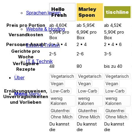
Hello
Marley
tischline
Sprachen lernen
Fresh
Spoon
Preis pro Portion
ab 4,60€
ab 5,95€
ab 4,52€
Website & Hosting
5,99€ pro
6,99€ pro
5,90€ pro
Versandkosten
Box
Box
Box
Personen-Anzahl
2 • 3 • 4
2 • 4
2 • 4 • 6
Essen & Trinken
Gerichte pro
2-5
2-6
3-5
Woche
IT & Technik
Verfügbare
48
80
bis zu 40
Rezepte
Vegetarisch
Vegetarisch
Vegetarisch
Über
Vegan
Vegan
Vegan
Ernährungsweisen,
Low-Carb
Low-Carb
Low-Carb
Menü
Menü
Unverträglichkeiten
wenig
wenig
wenig
und Vorlieben
Kalorien
Kalorien
Kalorien
Glutenfrei
Glutenfrei
Glutenfrei
Ohne Milch
Ohne Milch
Ohne Milch
Du kannst
Du kannst
Du kannst
die
die
die