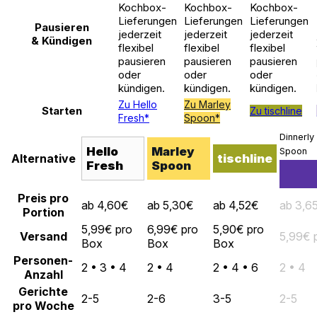
Kochbox-
Kochbox-
Kochbox-
Lieferungen
Lieferungen
Lieferungen
Pausieren
jederzeit
jederzeit
jederzeit
& Kündigen
flexibel
flexibel
flexibel
pausieren
pausieren
pausieren
oder
oder
oder
kündigen.
kündigen.
kündigen.
Zu Hello
Zu Marley
Starten
Zu tischline
Fresh*
Spoon*
Dinnerly
Hello
Marley
Spoon
Alternative
tischline
Fresh
Spoon
Preis pro
ab 4,60€
ab 5,30€
ab 4,52€
ab 3,6
Portion
5,99€ pro
6,99€ pro
5,90€ pro
Versand
5,99€ 
Box
Box
Box
Personen-
2 • 3 • 4
2 • 4
2 • 4 • 6
2 • 4
Anzahl
Gerichte
2-5
2-6
3-5
2-5
pro Woche