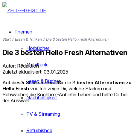
Themen
Start
/
Essen & Trinken
/
Die 3 besten Hello Fresh Alternativen
Hörbücher
Die 3 besten Hello Fresh Alternativen
Mobilfunk
Autor: Redaktion
Zuletzt aktualisiert: 03.01.2025
Lesen & Bücher
Auf dieser Seite stelle ich Dir die 3
besten Alternativen zu
Hello Fresh
vor. Ich zeige Dir, welche Stärken und
Schwächen die Kochbox-Anbieter haben und helfe Dir bei
Nachhaltigkeit
der Auswahl.
TV & Streaming
Refurbished