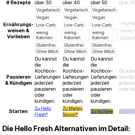
# Rezepte
über 30
über 40
über 50
über 3
Vegetarisch
Vegetarisch
Vegetarisch
Vegan
Vegan
Vegan
Vegeta
Ernährungs-
Low-Carb
Low-Carb
Low-Carb
weisen &
wenig 
wenig
wenig
wenig
Vorlieben
Kalorien
Kalorien
Kalorien
Glutenf
Glutenfrei
Glutenfrei
Glutenfrei
Ohne Milch
Ohne Milch
Ohne Milch
Du kannst
Du kannst
Du kannst
die
die
die
Kochbox-
Kochbox-
Kochbox-
Du kann
Pausieren
Lieferungen
Lieferungen
Lieferungen
Kochbo
& Kündigen
jederzeit
jederzeit
jederzeit
jederze
pausieren
pausieren
pausieren
oder kü
oder
oder
oder
kündigen.
kündigen.
kündigen.
Zu Hello
Zu Marley
Starten
Zu tischline
Zu Dinn
Fresh*
Spoon*
Die Hello Fresh Alternativen im Detail: