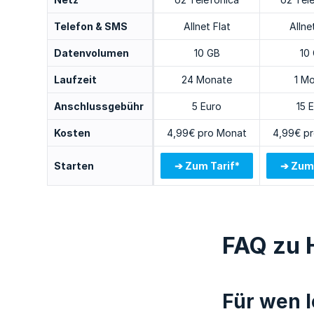
Telefon & SMS
Allnet Flat
Allne
Datenvolumen
10 GB
10
Laufzeit
24 Monate
1 M
Anschlussgebühr
5 Euro
15 
Kosten
4,99€ pro Monat
4,99€ p
Starten
➔ Zum Tarif*
➔ Zum 
FAQ zu 
Für wen l