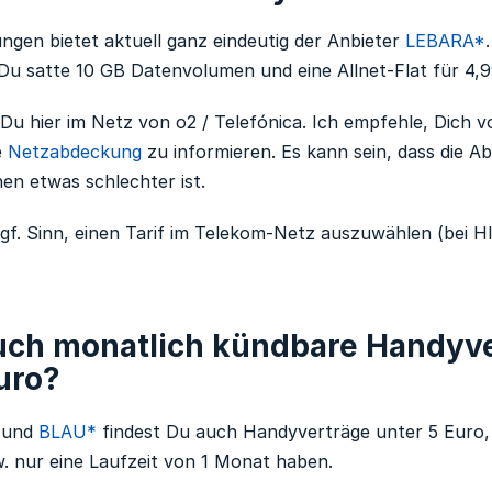
ungen bietet aktuell ganz eindeutig der Anbieter
LEBARA*
u satte 10 GB Datenvolumen und eine Allnet-Flat für 4,
t Du hier im Netz von o2 / Telefónica. Ich empfehle, Dich 
e
Netzabdeckung
zu informieren. Es kann sein, dass die A
nen etwas schlechter ist.
f. Sinn, einen Tarif im Telekom-Netz auszuwählen (bei H
auch monatlich kündbare Handyv
uro?
und
BLAU*
findest Du auch Handyverträge unter 5 Euro, 
. nur eine Laufzeit von 1 Monat haben.