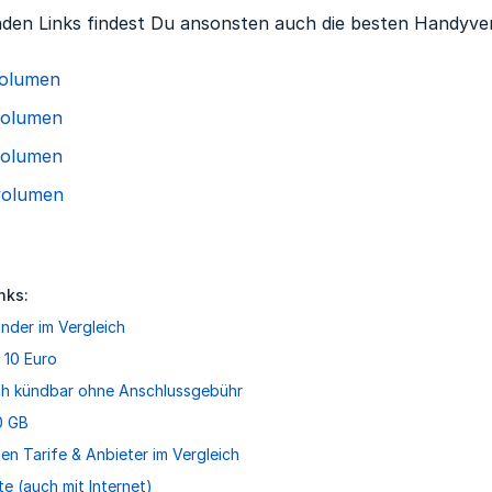
den Links findest Du ansonsten auch die besten Handyver
volumen
volumen
volumen
volumen
nks:
nder im Vergleich
 10 Euro
ch kündbar ohne Anschlussgebühr
0 GB
ten Tarife & Anbieter im Vergleich
e (auch mit Internet)