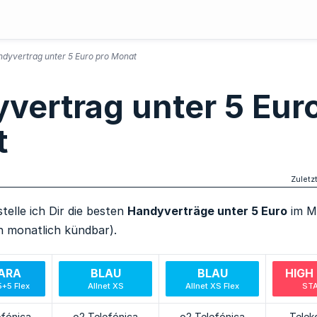
dyvertrag unter 5 Euro pro Monat
vertrag unter 5 Eur
t
Zuletzt
stelle ich Dir die besten
Handyverträge unter 5 Euro
im Mo
ch monatlich kündbar).
ARA
BLAU
BLAU
HIGH 
5+5 Flex
Allnet XS
Allnet XS Flex
STA
efónica
o2 Telefónica
o2 Telefónica
Telek