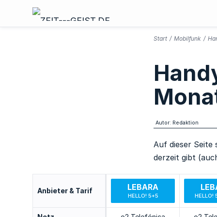
Start
/
Mobilfunk
/
Han
Handy
Mona
Autor: Redaktion
Auf dieser Seite 
derzeit gibt (au
LEBARA
LEB
Anbieter & Tarif
HELLO! 5+5
HELLO! 
Netz
o2 Telefónica
o2 Tel