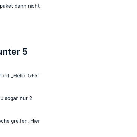
tpaket dann nicht
unter 5
rif „Hello! 5+5“
Du sogar nur 2
che greifen. Hier