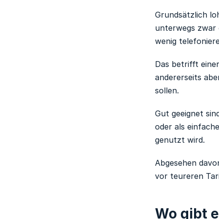
Grundsätzlich lo
unterwegs zwar e
wenig telefonie
Das betrifft ein
andererseits abe
sollen.
Gut geeignet sin
oder als einfach
genutzt wird.
Abgesehen davon 
vor teureren Tar
Wo gibt e