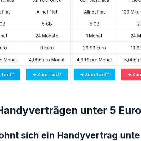
t Flat
Allnet Flat
Allnet Flat
100 Min.
 GB
5 GB
5 GB
2
onat
24 Monate
1 Monat
24 M
Euro
0 Euro
29,99 Euro
19,9
ro Monat
4,99€ pro Monat
4,99€ pro Monat
5,00€ p
Tarif*
➔ Zum Tarif*
➔ Zum Tarif*
➔ Zum
Handyverträgen unter 5 Eur
ohnt sich ein Handyvertrag unte