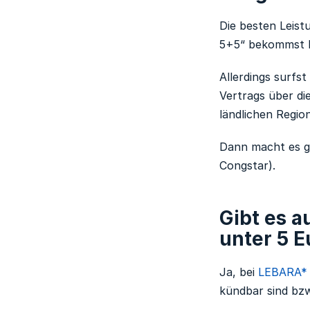
Die besten Leist
5+5“ bekommst D
Allerdings surfs
Vertrags über di
ländlichen Regio
Dann macht es gg
Congstar).
Gibt es 
unter 5 E
Ja, bei
LEBARA*
kündbar sind bzw