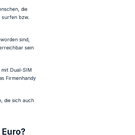
enschen, die
t surfen bzw.
eworden sind,
erreichbar sein
e mit Dual-SIM
das Firmenhandy
, die sich auch
 Euro?