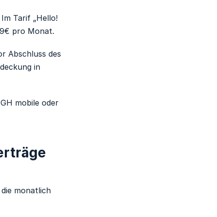
. Im Tarif „Hello!
99€ pro Monat.
vor Abschluss des
bdeckung in
IGH mobile oder
erträge
die monatlich