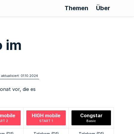
Themen
Über
o im
 aktualisiert: 01.10.2024
nat vor, die es
mobile
HIGH mobile
Congstar
RT 2
START 1
Basic
om (D1)
Telekom (D1)
Telekom (D1)