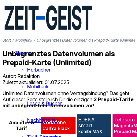
Start
/
Mobilfunk
/
Unbegrenztes Datenvolumen als Prepaid-Karte (Unlimited
Unbegrenztes Datenvolumen als
Themen
Prepaid-Karte (Unlimited)
Hörbücher
Autor: Redaktion
Zuletzt aktualisiert: 01.07.2025
Mobilfunk
Unlimited Datenvolumen ohne Vertragsbindung? Das geht!
Auf dieser Seite stelle ich Dir die einzigen
3 Prepaid-Tarife
Lesen & Bücher
mit unbegrenztem Datenvolumen
vor!
EDEKA
Telekom
Nachhaltigkeit
Vodafone
Anbieter &
smart
MagentaM
Tarif
CallYa Black
kombi MAX
Prepaid M