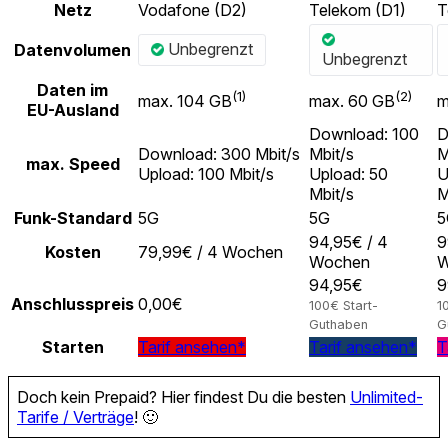
Netz
Vodafone (D2)
Telekom (D1)
T
Unbegrenzt
Datenvolumen
Unbegrenzt
Daten im
(1)
(2)
max. 104 GB
max. 60 GB
m
EU-Ausland
Download: 100
D
Download: 300 Mbit/s
Mbit/s
M
max. Speed
Upload: 100 Mbit/s
Upload: 50
U
Mbit/s
M
Funk-Standard
5G
5G
5
94,95€ / 4
9
Kosten
79,99€ / 4 Wochen
Wochen
W
94,95€
9
Anschlusspreis
0,00€
100€ Start-
1
Guthaben
G
Starten
Tarif ansehen*
Tarif ansehen*
T
Doch kein Prepaid? Hier findest Du die besten
Unlimited-
Tarife / Verträge
! 🙂