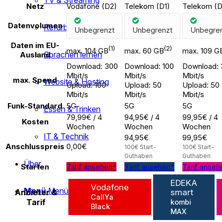
TV & Streaming
Netz
Vodafone (D2)
Telekom (D1)
Telekom (D
Datenvolumen
Refurbished
Unbegrenzt
Unbegrenzt
Unbegre
Daten im EU-
(1)
(2)
max. 104 GB
max. 60 GB
max. 109 G
Sprachen lernen
Ausland
Download: 300
Download: 100
Download: 
Mbit/s
Mbit/s
Mbit/s
max. Speed
Website & Hosting
Upload: 100
Upload: 50
Upload: 50
Mbit/s
Mbit/s
Mbit/s
Funk-Standard
5G
5G
5G
Essen & Trinken
79,99€ / 4
94,95€ / 4
99,95€ / 4
Kosten
Wochen
Wochen
Wochen
IT & Technik
94,95€
99,95€
Anschlusspreis
0,00€
100€ Start-
100€ Start-
Guthaben
Guthaben
Über
Starten
Tarif ansehen*
Tarif ansehen*
Tarif anseh
EDEKA
Vodafone
Menü
Menü
Anbieter &
smart
CallYa
Tarif
kombi
Black
MAX