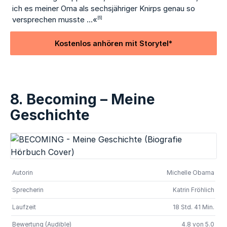
ich es meiner Oma als sechsjähriger Knirps genau so
versprechen musste …«
[6]
Kostenlos anhören mit Storytel*
8. Becoming – Meine
Geschichte
Autorin
Michelle Obama
Sprecherin
Katrin Fröhlich
Laufzeit
18 Std. 41 Min.
Bewertung (Audible)
4.8 von 5.0