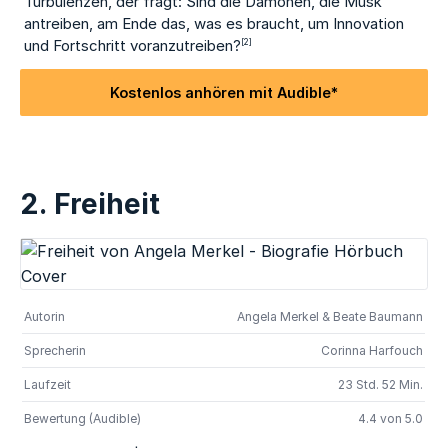
Turbulenzen, der fragt: Sind die Dämonen, die Musk
antreiben, am Ende das, was es braucht, um Innovation
und Fortschritt voranzutreiben?
[2]
Kostenlos anhören mit Audible*
2. Freiheit
Autorin
Angela Merkel & Beate Baumann
Sprecherin
Corinna Harfouch
Laufzeit
23 Std. 52 Min.
Bewertung (Audible)
4.4 von 5.0