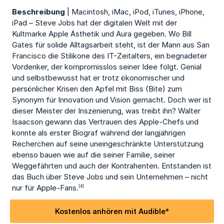
Beschreibung
| Macintosh, iMac, iPod, iTunes, iPhone,
iPad – Steve Jobs hat der digitalen Welt mit der
Kultmarke Apple Ästhetik und Aura gegeben. Wo Bill
Gates für solide Alltagsarbeit steht, ist der Mann aus San
Francisco die Stilikone des IT-Zeitalters, ein begnadeter
Vordenker, der kompromisslos seiner Idee folgt. Genial
und selbstbewusst hat er trotz ökonomischer und
persönlicher Krisen den Apfel mit Biss (Bite) zum
Synonym für Innovation und Vision gemacht. Doch wer ist
dieser Meister der Inszenierung, was treibt ihn? Walter
Isaacson gewann das Vertrauen des Apple-Chefs und
konnte als erster Biograf während der langjährigen
Recherchen auf seine uneingeschränkte Unterstützung
ebenso bauen wie auf die seiner Familie, seiner
Weggefährten und auch der Kontrahenten. Entstanden ist
das Buch über Steve Jobs und sein Unternehmen – nicht
nur für Apple-Fans.
[4]
Kostenlos anhören mit Audible*