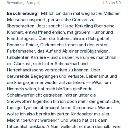
Bewertung (Storytel)
4.8 von 5.0
Beschreibung
| Mit Ich bin dann mal weg hat er Millionen
Menschen inspiriert, persönliche Grenzen zu
überschreiten. Jetzt spricht Hape Kerkeling über seine
Kindheit; entwaffnend ehrlich, mit großem Humor und
Ernsthaftigkeit. Über die frühen Jahre im Ruhrgebiet,
Bonanza-Spiele, Gurkenschnittchen und den ersten
Farbfernseher; das Auf und Ab einer dreißigjährigen,
turbulenten Karriere – und darüber, warum es manchmal
ein Glück ist, sich hinter Schnauzbart und
Herrenhandtasche verstecken zu können. Über
berührende Begegnungen und Verluste, Lebensmut und
die Energie, immer wieder aufzustehen. — »Was, um
Himmels willen, hat mich bloß ins gleißende
Scheinwerferlicht getrieben, mitten unter die
Showwölfe? Eigentlich bin ich doch mehr der gemütliche,
tapsige Typ und überhaupt keine Rampensau. Warum
wollte ich also bereits im zarten Kindesalter mit aller
Macht ›berühmt werden‹? Und wieso hat das dann
tatsächlich geklappt? Nun, vielleicht einfach deshalb, weil