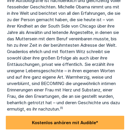
Ihre Autobiografie ist nachdenklich und gleichzeitig voller
fesselnder Geschichten. Michelle Obama nimmt uns mit
in ihre Welt und berichtet von all den Erfahrungen, die sie
zu der Person gemacht haben, die sie heute ist – von
ihrer Kindheit an der South Side von Chicago über ihre
Jahre als Anwältin und leitende Angestellte, in denen sie
das Muttersein mit dem Beruf vereinbaren musste, bis
hin zu ihrer Zeit in der berühmtesten Adresse der Welt.
Gnadenlos ehrlich und mit flottem Witz schreibt sie
sowohl über ihre großen Erfolge als auch über ihre
Enttäuschungen, privat wie öffentlich. Sie erzählt ihre
ureigene Lebensgeschichte – in ihren eigenen Worten
und auf ihre ganz eigene Art. Warmherzig, weise und
unverblümt, sind BECOMING die ungewöhnlich intimen
Erinnerungen einer Frau mit Herz und Substanz, einer
Frau, die den Erwartungen, die an sie gestellt wurden,
beharrlich getrotzt hat – und deren Geschichte uns dazu
ermutigt, es ihr nachzutun.
[5]
Kostenlos anhören mit Audible*