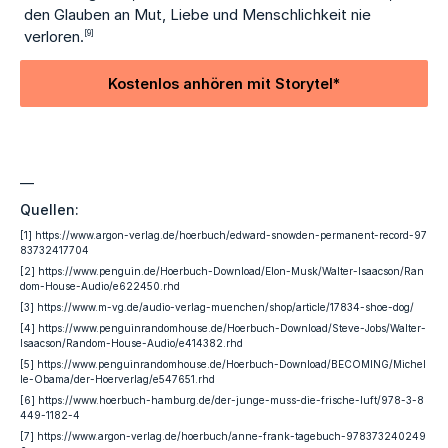
den Glauben an Mut, Liebe und Menschlichkeit nie
verloren.
[9]
Kostenlos anhören mit Storytel*
—
Quellen:
[1] https://www.argon-verlag.de/hoerbuch/edward-snowden-permanent-record-97
83732417704
[2] https://www.penguin.de/Hoerbuch-Download/Elon-Musk/Walter-Isaacson/Ran
dom-House-Audio/e622450.rhd
[3] https://www.m-vg.de/audio-verlag-muenchen/shop/article/17834-shoe-dog/
[4] https://www.penguinrandomhouse.de/Hoerbuch-Download/Steve-Jobs/Walter-
Isaacson/Random-House-Audio/e414382.rhd
[5] https://www.penguinrandomhouse.de/Hoerbuch-Download/BECOMING/Michel
le-Obama/der-Hoerverlag/e547651.rhd
[6] https://www.hoerbuch-hamburg.de/der-junge-muss-die-frische-luft/978-3-8
449-1182-4
[7] https://www.argon-verlag.de/hoerbuch/anne-frank-tagebuch-978373240249