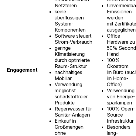
Netzteilen
Unvermeidba
keine
Emissionen
überflüssigen
werden
System-
mit Zertifikat
Komponenten
ausgeglichen
Software steuert
Office
Strom-Verbrauch
Hardware zu
geringe
50% Second
Klimatisierung
Hand
durch optimierte
100%
Raum-Struktur
Ökostrom
Engagement
nachhaltiges
im Büro (auc
Mobiliar
im Home-
Verwendung
Office)
möglichst
Verwendung
schadstoffreier
von Energie-
Produkte
sparlampen
Regenwasser für
100% Open-
Sanitär-Anlagen
Source
Einkauf in
Infrastruktur
Großmengen
Besonders
ohne
lang-