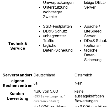
Umverpackungen
lebige DELL-
Unterstützung
Server
wohltätiger
Zwecke
SSD-Festplatten
Apache /
DDoS Schutz
LiteSpeed
unbegrenzter
Server
Traffic
DDoS Schut
Technik &
tägliche
(optional)
Service
Daten-Sicherung
tägliche
Daten-
Sicherung
Serverstandort
Deutschland
Österreich
eigene
Ja
Nein
Rechenzentren
4.96 von 5.00
keine
Kunden-
aussagekräftigen
(653 Bewertungen auf
bewertung
Bewertungen
diversen Portalen)
ab 1,00€ pro Monat
ab 3,00€ pro Mon