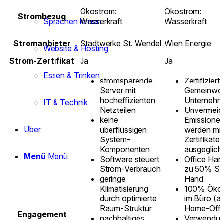
Ökostrom:
Ökostrom:
Strombezug
Wasserkraft
Wasserkraft
Sprachen lernen
Stromanbieter
Stadtwerke St. Wendel
Wien Energie
Website & Hosting
Strom-Zertifikat
Ja
Ja
Essen & Trinken
stromsparende
Zertifizier
Server mit
Gemeinwo
hocheffizienten
Unterneh
IT & Technik
Netzteilen
Unvermei
keine
Emission
Über
überflüssigen
werden mi
System-
Zertifikat
Komponenten
ausgeglic
Menü
Menü
Software steuert
Office Ha
Strom-Verbrauch
zu 50% S
geringe
Hand
Klimatisierung
100% Öko
durch optimierte
im Büro (
Raum-Struktur
Home-Off
Engagement
nachhaltiges
Verwendu