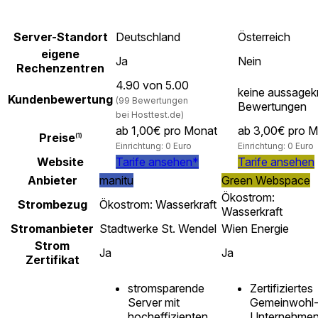
Server-Standort
Deutschland
Österreich
eigene
Ja
Nein
Rechenzentren
4.90 von 5.00
keine aussagekr
Kundenbewertung
(99 Bewertungen
Bewertungen
bei Hosttest.de)
ab 1,00€ pro Monat
ab 3,00€ pro 
Preise
(1)
Einrichtung: 0 Euro
Einrichtung: 0 Euro
Website
Tarife ansehen*
Tarife ansehen
Anbieter
manitu
Green Webspace
Ökostrom:
Strombezug
Ökostrom: Wasserkraft
Wasserkraft
Stromanbieter
Stadtwerke St. Wendel
Wien Energie
Strom
Ja
Ja
Zertifikat
stromsparende
Zertifiziertes
Server mit
Gemeinwohl
hocheffizienten
Unternehme