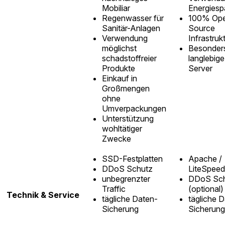
Mobiliar
Energiesp
Regenwasser für
100% Op
Sanitär-Anlagen
Source
Verwendung
Infrastruk
möglichst
Besonder
schadstoffreier
langlebig
Produkte
Server
Einkauf in
Großmengen
ohne
Umverpackungen
Unterstützung
wohltätiger
Zwecke
SSD-Festplatten
Apache /
DDoS Schutz
LiteSpeed
unbegrenzter
DDoS Sc
Traffic
(optional)
Technik & Service
tägliche Daten-
tägliche 
Sicherung
Sicherung