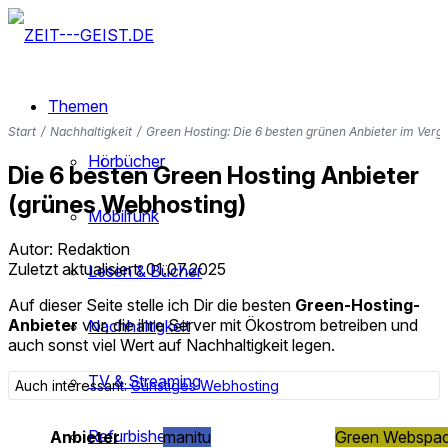
Themen
Start
/
Nachhaltigkeit
/
Green Hosting: Die 6 besten grünen Anbieter im Vergl
Hörbücher
Die 6 besten Green Hosting Anbieter
(grünes Webhosting)
Mobilfunk
Autor: Redaktion
Zuletzt aktualisiert: 01.07.2025
Lesen & Bücher
Auf dieser Seite stelle ich Dir die besten
Green-Hosting-
Anbieter
vor, die ihre Server mit Ökostrom betreiben und
Nachhaltigkeit
auch sonst viel Wert auf Nachhaltigkeit legen.
TV & Streaming
Auch interessant:
Günstiges Webhosting
Refurbished
Anbieter
manitu
Green Webspa