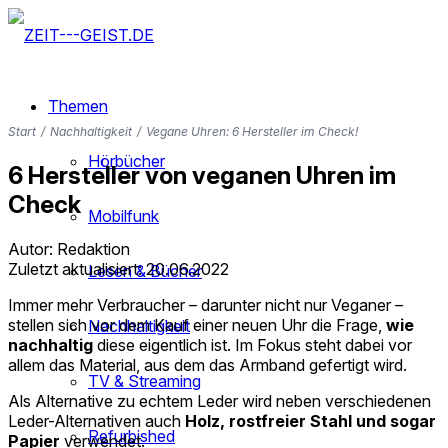
Themen
Start
/
Nachhaltigkeit
/
Vegane Uhren: 6 Hersteller im Check!
Hörbücher
6 Hersteller von veganen Uhren im
Check
Mobilfunk
Autor: Redaktion
Zuletzt aktualisiert: 20.06.2022
Lesen & Bücher
Immer mehr Verbraucher – darunter nicht nur Veganer –
stellen sich vor dem Kauf einer neuen Uhr die Frage,
wie
Nachhaltigkeit
nachhaltig
diese eigentlich ist. Im Fokus steht dabei vor
allem das Material, aus dem das Armband gefertigt wird.
TV & Streaming
Als Alternative zu echtem Leder wird neben verschiedenen
Leder-Alternativen auch
Holz, rostfreier Stahl und sogar
Refurbished
Papier
verwendet.