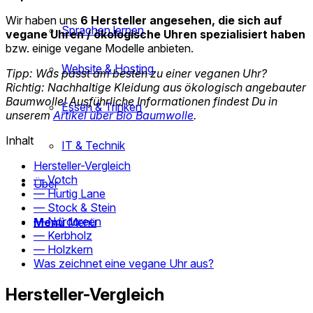
Wir haben uns
6 Hersteller angesehen, die sich auf
Sprachen lernen
vegane Uhren / ökologische Uhren spezialisiert haben
bzw. einige vegane Modelle anbieten.
Website & Hosting
Tipp:
Was passt am besten zu einer veganen Uhr?
Richtig: Nachhaltige Kleidung aus ökologisch angebauter
Baumwolle! Ausführliche Informationen findest Du in
Essen & Trinken
unserem
Artikel über Bio Baumwolle
.
Inhalt
IT & Technik
Hersteller-Vergleich
— Votch
Über
— Hurtig Lane
— Stock & Stein
— Nordgreen
Menü
Menü
— Kerbholz
— Holzkern
Was zeichnet eine vegane Uhr aus?
Hersteller-Vergleich