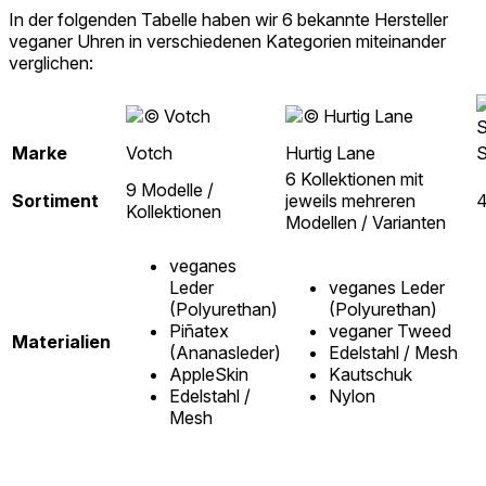
In der folgenden Tabelle haben wir 6 bekannte Hersteller
veganer Uhren in verschiedenen Kategorien miteinander
verglichen:
Marke
Votch
Hurtig Lane
S
6 Kollektionen mit
9 Modelle /
Sortiment
jeweils mehreren
4
Kollektionen
Modellen / Varianten
veganes
Leder
veganes Leder
(Polyurethan)
(Polyurethan)
Piñatex
veganer Tweed
Materialien
(Ananasleder)
Edelstahl / Mesh
AppleSkin
Kautschuk
Edelstahl /
Nylon
Mesh