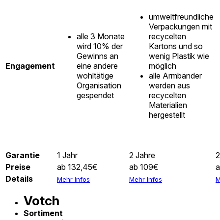
umweltfreundliche
Verpackungen mit
alle 3 Monate
recycelten
wird 10% der
Kartons und so
Gewinns an
wenig Plastik wie
Engagement
eine andere
möglich
wohltätige
alle Armbänder
Organisation
werden aus
gespendet
recycelten
Materialien
hergestellt
Garantie
1 Jahr
2 Jahre
2
Preise
ab 132,45€
ab 109€
a
Details
Mehr Infos
Mehr Infos
M
Votch
Sortiment