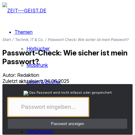
Themen
Start
/
Technik, IT & Co.
/
Passwort Check: Wie sicher ist mein Passwort?
Hörbücher
Passwort-Check: Wie sicher ist mein
Passwort?
Mobilfunk
Autor: Redaktion
Zuletzt aktualisiert: 04.06.2025
Lesen & Bücher
Das Passwort wird nicht erfasst oder gespeichert
Nachhaltigkeit
TV & Streaming
Passwort anzeigen
Refurbished