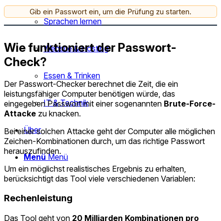
Gib ein Passwort ein, um die Prüfung zu starten.
Sprachen lernen
Wie funktioniert der Passwort-
Website & Hosting
Check?
Essen & Trinken
Der Passwort-Checker berechnet die Zeit, die ein
leistungsfähiger Computer benötigen würde, das
IT & Technik
eingegeben Passwort mit einer sogenannten
Brute-Force-
Attacke
zu knacken.
Über
Bei einer solchen Attacke geht der Computer alle möglichen
Zeichen-Kombinationen durch, um das richtige Passwort
herauszufinden.
Menü
Menü
Um ein möglichst realistisches Ergebnis zu erhalten,
berücksichtigt das Tool viele verschiedenen Variablen:
Rechenleistung
Das Tool geht von
20 Milliarden Kombinationen pro